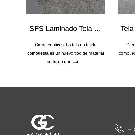
SFS Laminado Tela no
Tela
tejida Gris y Blanco
Características: La tela no tejida
Cara
compuesta es un nuevo tipo de material
compuest
150g
PP25
no tejido que com...
+ 