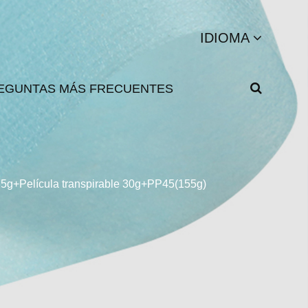
IDIOMA
EGUNTAS MÁS FRECUENTES
25g+Película transpirable 30g+PP45(155g)