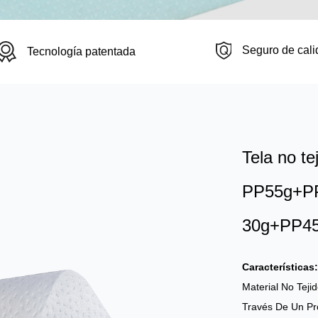
Seguro de cali
Tecnología patentada
Tela no te
PP55g+PP2
30g+PP45
Características
Material No Tej
Través De Un P