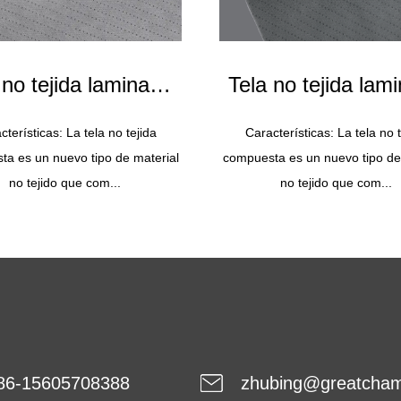
 no tejida laminada
Tela no tejida lam
SFS Blanco
SFS Gris
cterísticas: La tela no tejida
Características: La tela no t
a es un nuevo tipo de material
compuesta es un nuevo tipo de
+PP25+PP25(75g)
PP50+PE30+PP30g
no tejido que com...
no tejido que com...
86-15605708388
zhubing@greatcha