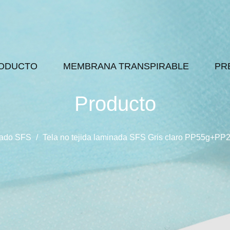
ODUCTO
MEMBRANA TRANSPIRABLE
PR
Producto
inado SFS
/
Tela no tejida laminada SFS Gris claro PP55g+PP