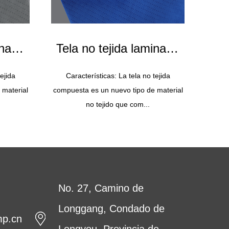
inada
Tela no tejida laminada
Tel
SFS Azul
ejida
Características: La tela no tejida
Ca
 material
compuesta es un nuevo tipo de material
compue
(110g)
PP25g+PP25g+PP25g(75g)
EP5
no tejido que com...
No. 27, Camino de
Longgang, Condado de
mp.cn