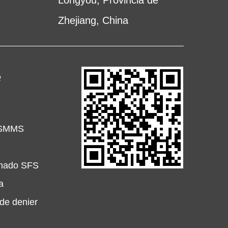
Longyou, Provincia de
Zhejiang, China
e
 SSMMS
minado SFS
a
 de denier