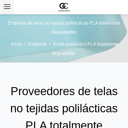
Empresa de telas no tejidas polilácticas PLA totalmente
degradables
Inicio
/
Producto
/
Ácido poliláctico PLA totalmente
degradable
Proveedores de telas
no tejidas polilácticas
PLA totalmente