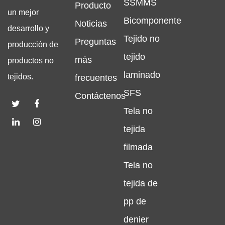
SSMMS
Producto
un mejor
Bicomponente
Noticias
desarrollo y
Tejido no
Preguntas
producción de
tejido
más
productos no
laminado
tejidos.
frecuentes
SFS
Contáctenos
Tela no
tejida
filmada
Tela no
tejida de
pp de
denier