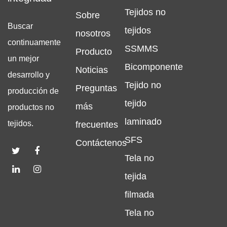
Tejidos no
Sobre
Buscar
tejidos
nosotros
continuamente
SSMMS
Producto
un mejor
Bicomponente
Noticias
desarrollo y
Tejido no
Preguntas
producción de
tejido
más
productos no
laminado
tejidos.
frecuentes
SFS
Contáctenos
Tela no
tejida
filmada
Tela no