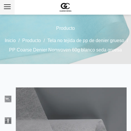
Producto
Inicio
/
Producto
/
Tela no tejida de pp de denier grueso
/
PP Coarse Denier Nonwoven 60g blanco seda gruesa