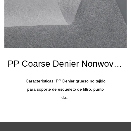
PP Coarse Denier Nonwoven
60g blanco seda gruesa
Características: PP Denier grueso no tejido
para soporte de esqueleto de filtro, punto
de...